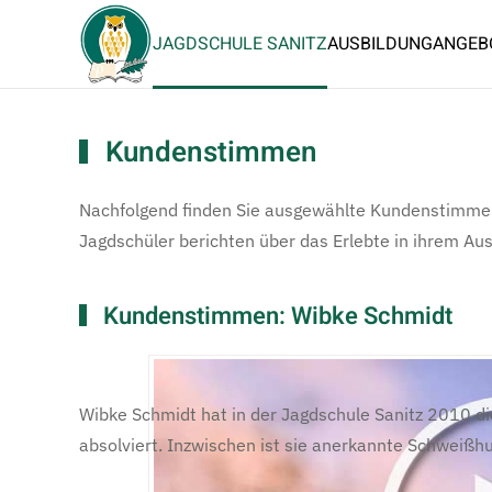
JAGDSCHULE SANITZ
AUSBILDUNG
ANGEB
Kundenstimmen
Nachfolgend finden Sie ausgewählte Kundenstimmen
Jagdschüler berichten über das Erlebte in ihrem Au
Kundenstimmen: Wibke Schmidt
Wibke Schmidt hat in der Jagdschule Sanitz 2010 d
absolviert. Inzwischen ist sie anerkannte Schweißh