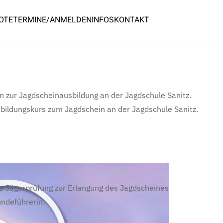
OTE
TERMINE/ANMELDEN
INFOS
KONTAKT
 zur Jagdscheinausbildung an der Jagdschule Sanitz.
sbildungskurs zum Jagdschein an der Jagdschule Sanitz.
ie Jägerprüfung zur Erlangung des Jagdscheines
undeführerin.