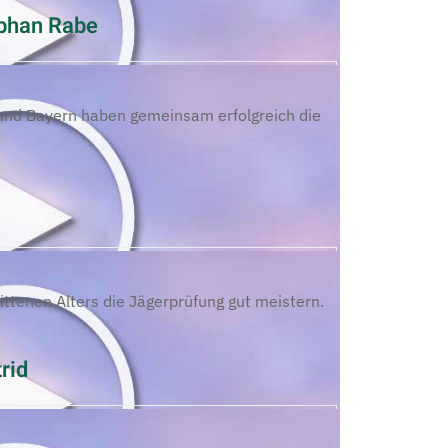
phan Rabe
und Bayern haben gemeinsam erfolgreich die
ttenen Alters die Jägerprüfung gut meistern.
rid